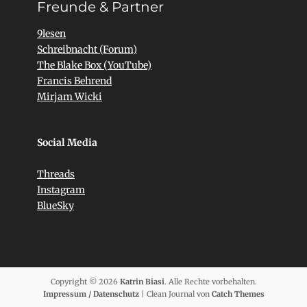
Freunde & Partner
9lesen
Schreibnacht (Forum)
The Blake Box (YouTube)
Francis Behrend
Mirjam Wicki
Social Media
Threads
Instagram
BlueSky
Copyright © 2026
Katrin Biasi
. Alle Rechte vorbehalten.
Impressum / Datenschutz
| Clean Journal von
Catch Themes