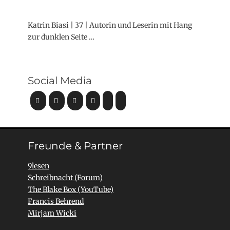
Katrin Biasi | 37 | Autorin und Leserin mit Hang
zur dunklen Seite …
Social Media
Freunde & Partner
9lesen
Schreibnacht (Forum)
The Blake Box (YouTube)
Francis Behrend
Mirjam Wicki