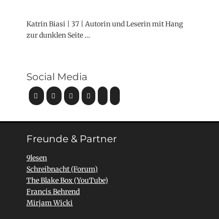
Katrin Biasi | 37 | Autorin und Leserin mit Hang
zur dunklen Seite …
Social Media
Freunde & Partner
9lesen
Schreibnacht (Forum)
The Blake Box (YouTube)
Francis Behrend
Mirjam Wicki