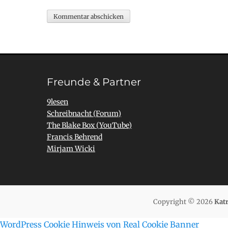
Freunde & Partner
9lesen
Schreibnacht (Forum)
The Blake Box (YouTube)
Francis Behrend
Mirjam Wicki
Copyright © 2026
Katr
WordPress Cookie Hinweis von Real Cookie Banner