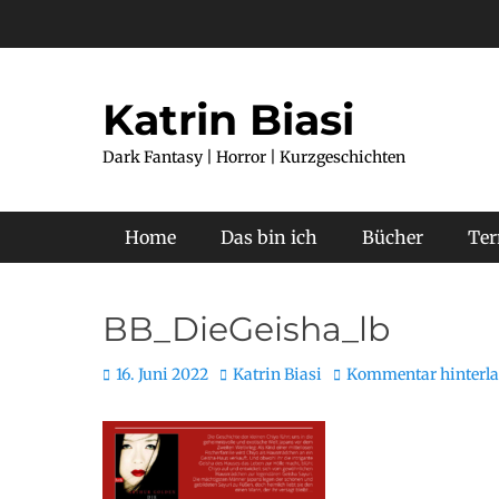
Katrin Biasi
Dark Fantasy | Horror | Kurzgeschichten
Primäres Menü
Home
Das bin ich
Bücher
Te
BB_DieGeisha_lb
16. Juni 2022
Katrin Biasi
Kommentar hinterla